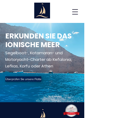
ERKUNDEN SIE DAS
IONISCHE MEER
Segelboot-, Katamaran- und
Motoryacht-Charter ab Kefalonia,
Lefkas, Korfu oder Athen
Überprüfen Sie unsere Flotte