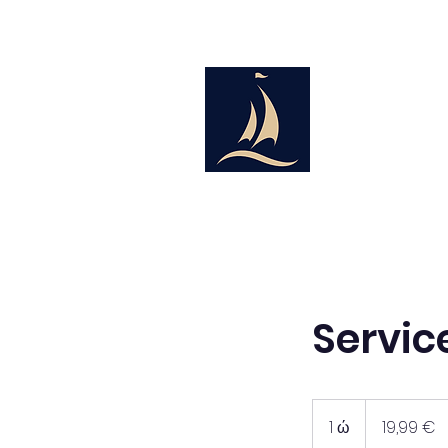
Servi
19,99
ευρώ
1 ώ
1
19,99 €